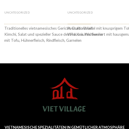
UNCATEGORIZED
UNCATEGORIZED
€
14.90
€
56. COM NIEU
59. Viet Village’s Garde
Traditionelles vietnamesisches Gericht: Duftreis mit
Avocado Würfel mit knusprigem Tof
Kimchi, Salat und spezieller Sauce des Hauses. Wahlweise
Wild Kräuter. Serviert mit hausge
mit Tofu, Hühnerfleisch, Rindfleisch, Garnelen
VIETNAMESISCHE SPEZIALITÄTEN IN GEMÜTLICHER ATMOSPHÄRE