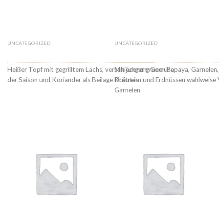
UNCATEGORIZED
UNCATEGORIZED
€
18.90
€
6
42 Ca Kho To
49. GOI DU DU – PAPA
Heißer Topf mit gegrilltem Lachs, verschiedenem Gemüse
Mit junger grüner Papaya, Garnelen
der Saison und Koriander als Beilage Duftreis
Kräutern und Erdnüssen wahlweise 
Garnelen