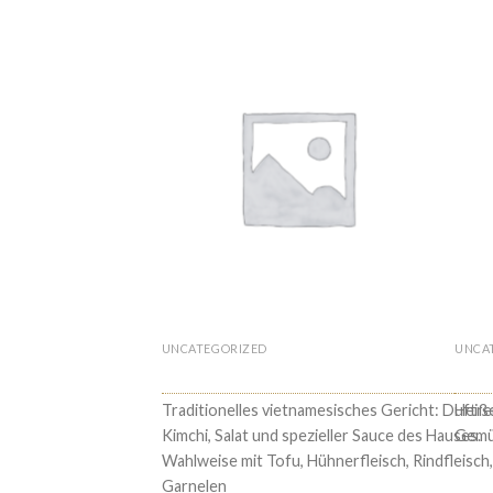
UNCATEGORIZED
UNCA
€
14.90
56. COM NIEU
42 
Traditionelles vietnamesisches Gericht: Duftrei
Heiße
Kimchi, Salat und spezieller Sauce des Hauses.
Gemüs
Wahlweise mit Tofu, Hühnerfleisch, Rindfleisch,
Garnelen