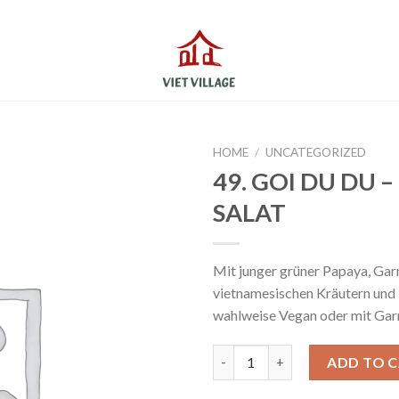
BERGSTRASSE 1, 06108 HALLE (SAALE)
Telefon: 0345 69
HOME
/
UNCATEGORIZED
49. GOI DU DU 
SALAT
Mit junger grüner Papaya, Gar
vietnamesischen Kräutern und
wahlweise Vegan oder mit Gar
49. GOI DU DU – PAPAYA SALA
ADD TO 