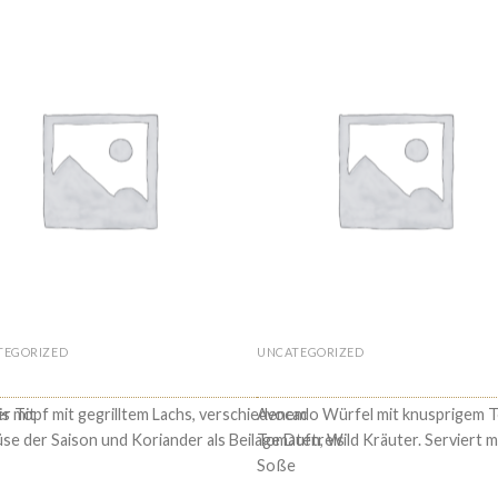
TEGORIZED
UNCATEGORIZED
€
18.90
Ca Kho To
59. Viet Village’s Garde
s mit
r Topf mit gegrilltem Lachs, verschiedenem
Avocado Würfel mit knusprigem T
e der Saison und Koriander als Beilage Duftreis
Tomaten, Wild Kräuter. Serviert 
Soße