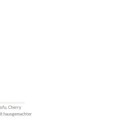
€
13.90
n
ofu, Cherry
mit hausgemachter