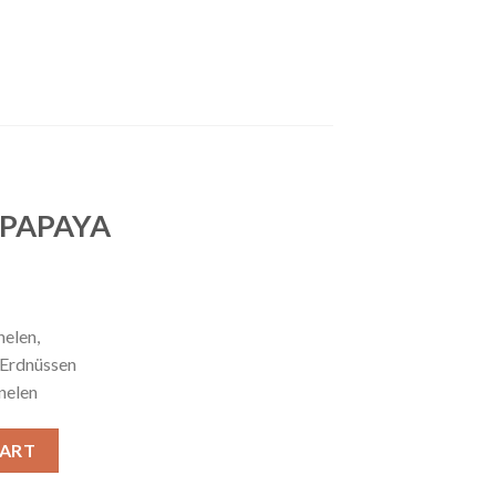
152981
RESERVIERUNG
EVENTS
KONTAKT
6.90
€
– PAPAYA
nelen,
 Erdnüssen
nelen
T quantity
CART